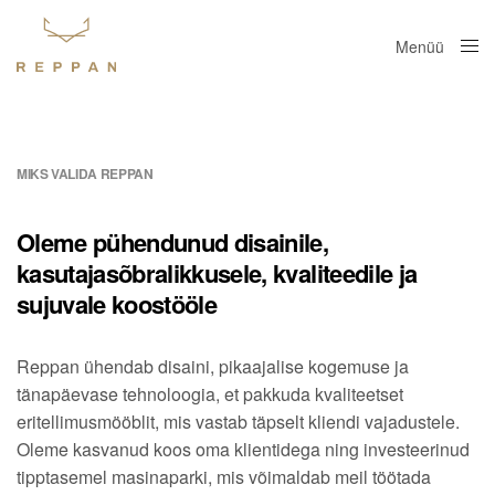
Menüü
Sule
MIKS VALIDA REPPAN
Oleme pühendunud disainile,
kasutajasõbralikkusele, kvaliteedile ja
sujuvale koostööle
Reppan ühendab disaini, pikaajalise kogemuse ja
tänapäevase tehnoloogia, et pakkuda kvaliteetset
eritellimusmööblit, mis vastab täpselt kliendi vajadustele.
Oleme kasvanud koos oma klientidega ning investeerinud
tipptasemel masinaparki, mis võimaldab meil töötada