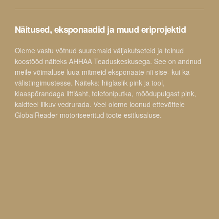
Näitused, eksponaadid ja muud eriprojektid
Oleme vastu võtnud suuremaid väljakutseteid ja teinud
koostööd näiteks AHHAA Teaduskeskusega. See on andnud
meile võimaluse luua mitmeid eksponaate nii sise- kui ka
välistingimustesse. Näiteks: hiiglaslik pink ja tool,
klaaspõrandaga liftišaht, telefoniputka, mõõdupulgast pink,
kaldteel liikuv vedrurada. Veel oleme loonud ettevõttele
GlobalReader motoriseeritud toote esitlusaluse.