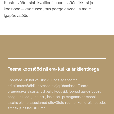
Klaster väärtustab kvaliteeti, loodussäästlikkust ja
koostööd – väärtused, mis peegeldavad ka meie
igapäevatööd.
Teeme koostööd nii era- kui ka äriklientidega
Koostöös kliendi või sisekujundajaga teeme
eritellimusmööblit tervesse majapidamisse. Oleme
praeguseks sisustanud palju kodusid: loonud garderoobe,
köögi-, elutoa-, kontori-, lastetoa- ja magamistoamööblit.
Lisaks oleme sisustanud ettevõtete ruume: kontoreid, poode,
ameti- ja esindusruume.