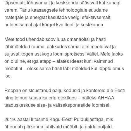
täpsemalt, tõhusamalt ja keskkonda säästvalt kui kunagi
varem. Tänu kaasaegsele tehnoloogiale suudame
materjale ja energiat kasutada veelgi efektiivsemalt,
hoides samal ajal kõrget kvaliteeti ja keskkonda.
Meie tööd ühendab soov luua omanäolisi ja hästi
läbimõeldud ruume, pakkudes samal ajal meeldivat ja
sujuvat kogemust kogu loomisprotsessi vältel. Meie jaoks
on oluline, et iga etapp – alates ideest kuni valminud
mööblini – oleks sama hästi läbi mõeldud kui lõpptulemus
ise.
Reppan on sisustanud palju kodusid ja kontoreid üle Eesti
ning teinud kaasa ka eriprojektides – näiteks AHHAA
teaduskeskuse sise- ja väliseksponaatide loomisel.
2019. aastal liitusime Kagu-Eesti Puiduklastriga, mis
ühendab piirkonna juhtivaid mööbli- ja puidutootjaid.